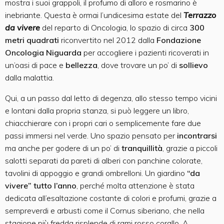
mostra i suoi grappoli, il profumo di alloro e rosmarino è
inebriante. Questa è ormai l’undicesima estate del
Terrazzo
da vivere
del reparto di Oncologia, lo spazio di circa
300
metri quadrati
riconvertito nel 2012 dalla
Fondazione
Oncologia Niguarda
per accogliere i pazienti ricoverati in
un’oasi di pace e
bellezza
, dove trovare un po’ di
sollievo
dalla malattia.
Qui, a un passo dal letto di degenza, allo stesso tempo vicini
e lontani dalla propria stanza, si può leggere un libro,
chiacchierare con i propri cari o semplicemente fare due
passi immersi nel verde. Uno spazio pensato per
incontrarsi
ma anche per godere di un po’ di
tranquillità
, grazie a piccoli
salotti separati da pareti di alberi con panchine colorate,
tavolini di appoggio e grandi ombrelloni. Un giardino
“da
vivere” tutto l’anno
, perché molta attenzione è stata
dedicata all’esaltazione costante di colori e profumi, grazie a
sempreverdi e arbusti come il Cornus siberiano, che nella
stagione più fredda risplende di rami rosso corallo. A