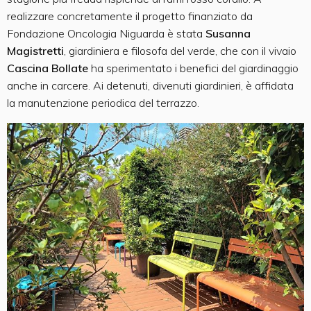
realizzare concretamente il progetto finanziato da
Fondazione Oncologia Niguarda è stata
Susanna
Magistretti
, giardiniera e filosofa del verde, che con il vivaio
Cascina Bollate
ha sperimentato i benefici del giardinaggio
anche in carcere. Ai detenuti, divenuti giardinieri, è affidata
la manutenzione periodica del terrazzo.