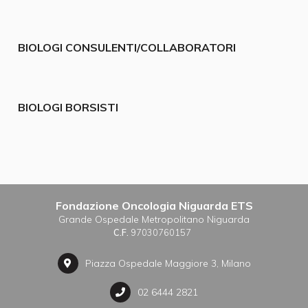
BIOLOGI CONSULENTI/COLLABORATORI
BIOLOGI BORSISTI
Fondazione Oncologia Niguarda ETS
Grande Ospedale Metropolitano Niguarda
C.F.
97030760157
Piazza Ospedale Maggiore 3, Milano
02 6444 2821