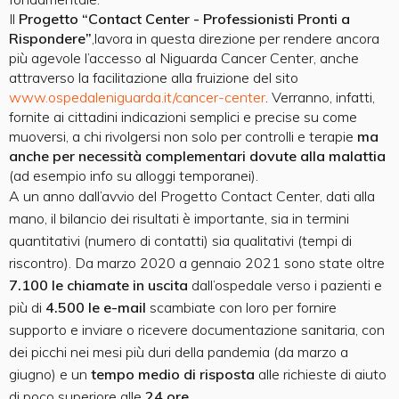
Il
Progetto “Contact Center - Professionisti Pronti a
Rispondere”
,lavora in questa direzione per rendere ancora
più agevole l’accesso al Niguarda Cancer Center, anche
attraverso la facilitazione alla fruizione del sito
www.ospedaleniguarda.it/cancer-center
. Verranno, infatti,
fornite ai cittadini indicazioni semplici e precise su come
muoversi, a chi rivolgersi non solo per controlli e terapie
ma
anche per necessità complementari dovute alla malattia
(ad esempio info su alloggi temporanei).
A un anno dall’avvio del Progetto Contact Center, dati alla
mano, il bilancio dei risultati è importante, sia in termini
quantitativi (numero di contatti) sia qualitativi (tempi di
riscontro). Da marzo 2020 a gennaio 2021 sono state oltre
7.100 le chiamate in uscita
dall’ospedale verso i pazienti e
più di
4.500 le e-mail
scambiate con loro per fornire
supporto e inviare o ricevere documentazione sanitaria, con
dei picchi nei mesi più duri della pandemia (da marzo a
giugno) e un
tempo medio di r
isposta
alle richieste di aiuto
di poco superiore alle
24 ore.