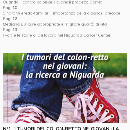
Quando il cancro colpisce il cuore: il progetto CarMa
Pag. 10
Sindromi eredo-familiari: l’importanza della diagnosi precoce
Pag. 12
Medicina B3: cure appropriate e migliore qualità di vita
Pag. 13
I volti e le storie di chi lavora nel Niguarda Cancer Center
N°1 "I TUMORI DEL COLON-RETTO NEI GIOVANI: LA